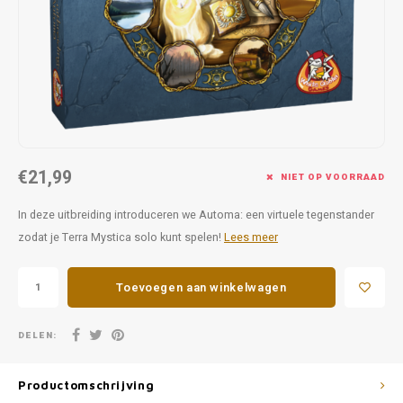
Favorieten van Siebe
Hitster
Call o
€21,99
NIET OP VOORRAAD
In deze uitbreiding introduceren we Automa: een virtuele tegenstander
zodat je Terra Mystica solo kunt spelen!
Lees meer
Toevoegen aan winkelwagen
DELEN:
Productomschrijving