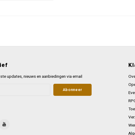
ief
Kl
ste updates, nieuws en aanbiedingen via email
Ove
Ope
Abonneer
Eve
RPG
Toe
Ver
Wer
Alg