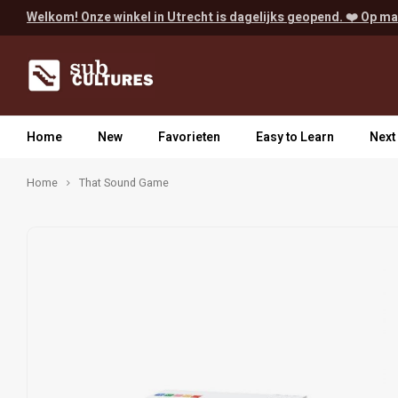
Welkom! Onze winkel in Utrecht is dagelijks geopend. ❤️ Op ma
Home
New
Favorieten
Easy to Learn
Next
Home
That Sound Game