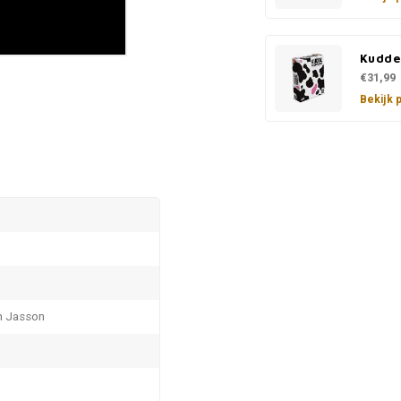
Kudde
€31,99
Bekijk 
m Jasson