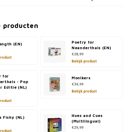
e producten
Poetry for
ength (EN)
Neanderthals (EN)
€28,99
product
Bekijk product
 for
Monikers
erthals - Pop
€34,99
r Editie (NL)
Bekijk product
product
Hues and Cues
 Fishy (NL)
(Multilingual)
€29,99
product