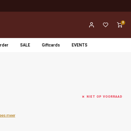
0
rder
SALE
Giftcards
EVENTS
NIET OP VOORRAAD
ees meer