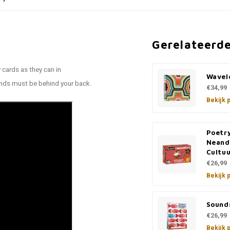
Gerelateerd
cards as they can in
Wavel
nds must be behind your back.
€34,99
Bekijk 
Poetry
Neand
Cultuu
€26,99
Bekijk 
Sounds
€26,99
Bekijk 