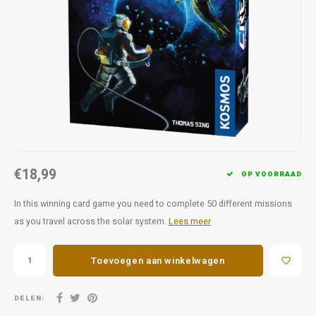
Favorieten van Siebe
Hitster
Call o
€18,99
OP VOORRAAD
In this winning card game you need to complete 50 different missions
as you travel across the solar system.
Lees meer
Toevoegen aan winkelwagen
DELEN: