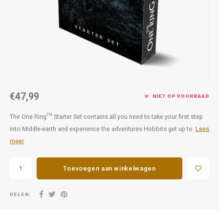
Favorieten van Siebe
Hitster
Call o
€47,99
NIET OP VOORRAAD
The One Ring™ Starter Set contains all you need to take your first step
into Middle-earth and experience the adventures Hobbits get up to.
Lees
meer
Toevoegen aan winkelwagen
DELEN: