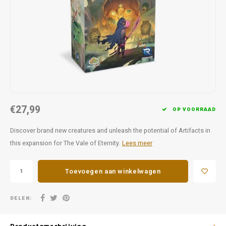
Favorieten van Siebe
Hitster
Call o
€27,99
OP VOORRAAD
Discover brand new creatures and unleash the potential of Artifacts in
this expansion for The Vale of Eternity.
Lees meer
Toevoegen aan winkelwagen
DELEN: