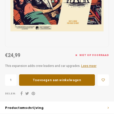
Favorieten van Siebe
Hitster
Call o
€24,99
NIET OP VOORRAAD
This expansion adds crew leaders and car upgrades.
Lees meer
Toevoegen aan winkelwagen
DELEN:
Productomschrijving