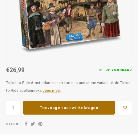
Favorieten van Siebe
Hitster
Call o
€26,99
OP VOORRAAD
Ticket to Ride Amsterdam is een korte , stand-alone variant uit de Ticket
to Ride spellenreeks
Lees meer
Toevoegen aan winkelwagen
DELEN: