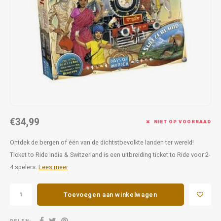
Favorieten van Siebe
Hitster
Call o
€34,99
NIET OP VOORRAAD
Ontdek de bergen of één van de dichtstbevolkte landen ter wereld!
Ticket to Ride India & Switzerland is een uitbreiding ticket to Ride voor 2-
4 spelers.
Lees meer
Toevoegen aan winkelwagen
DELEN: