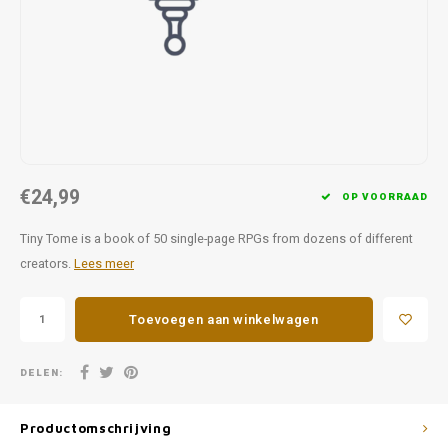
Favorieten van Siebe
Hitster
Call o
€24,99
OP VOORRAAD
Tiny Tome is a book of 50 single-page RPGs from dozens of different
creators.
Lees meer
Toevoegen aan winkelwagen
DELEN:
Productomschrijving