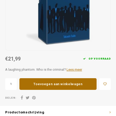
Favorieten van Siebe
Hitster
Call o
€21,99
OP VOORRAAD
A laughing phantom. Who is the criminal?
Lees meer
Toevoegen aan winkelwagen
DELEN:
Productomschrijving