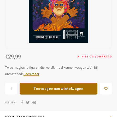
Favorieten van Siebe
Hitster
Call o
€29,99
NIET OP VOORRAAD
Twee magische figuren die we allemaal kennen voegen zich bij
unmatched!
Lees meer
Toevoegen aan winkelwagen
DELEN: