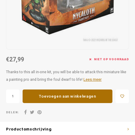
Favorieten van Siebe
Hitster
Call o
€27,99
NIET OP VOORRAAD
Thanks to this all in-one kit, you will be able to attack this miniature like
a painting pro and bring the foul dwarf to life!
Lees meer
Toevoegen aan winkelwagen
DELEN:
Productomschrijving