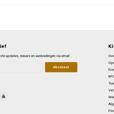
ief
Kl
ste updates, nieuws en aanbiedingen via email
Ove
Ope
Abonneer
Eve
RPG
Toe
Ver
Wer
Alg
Pri