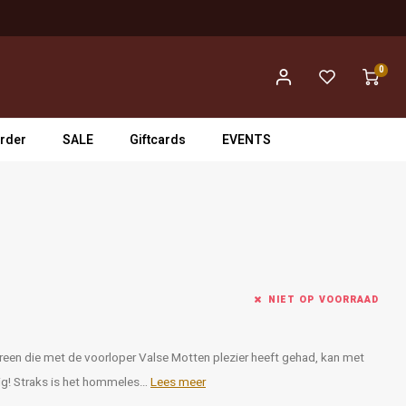
0
rder
SALE
Giftcards
EVENTS
NIET OP VOORRAAD
reen die met de voorloper Valse Motten plezier heeft gehad, kan met
llig! Straks is het hommeles…
Lees meer