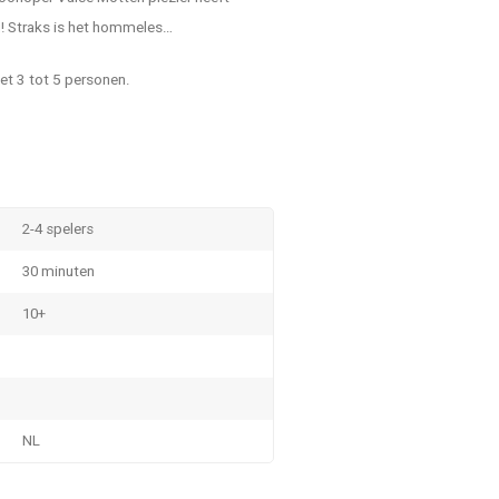
ig! Straks is het hommeles…
met 3 tot 5 personen.
2-4 spelers
30 minuten
10+
NL