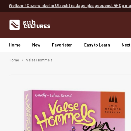
Welkom! Onze winkel in Utrecht is dagelijks geopend. ❤️ Op ma
Home
New
Favorieten
Easy to Learn
Next
Home
Valse Hommels