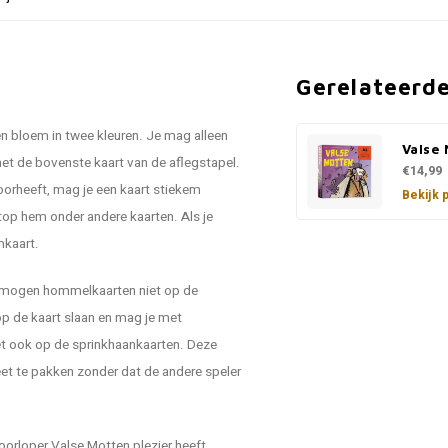
Gerelateerd
 bloem in twee kleuren. Je mag alleen
Valse
et de bovenste kaart van de aflegstapel.
€14,99
oorheeft, mag je een kaart stiekem
Bekijk 
top hem onder andere kaarten. Als je
mkaart.
Zo mogen hommelkaarten niet op de
op de kaart slaan en mag je met
et ook op de sprinkhaankaarten. Deze
eet te pakken zonder dat de andere speler
oorloper Valse Motten plezier heeft