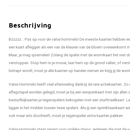
Beschrijving
Bzzzzz… Pas op voor de valse hommels! De meeste kaarten hebben een
een kaart afleggen als een van de kleuren van de bloem overeenkomt m
Maar, je mag sjoemelen! Zolang de speler met de wormkaart het niet d
verstoppen. Stop hem in je mouw, laat hem op de grond vallen, of vers
betrapt wordt, moet je alle kaarten op handen nemen en krijg jij de wor
Valse Hommels heeft veel afwisseling dankzij de rare actiekaarten. 
aflegstapel worden gelegd, moet je bij een wespenkaart met zijn allen 
bestuifbijkaarten je tegenspelers bekogelen met een stuifmeelkaart. L
liggen in het midden tussen twee spelers. Als jij een sprinkhaankaart w
ook maar iets doorheeft, moet je tegenspeler extra kaarten pakken.
Valse Hommels staat garant voor vrolijke chaos. Iedereen die met de v