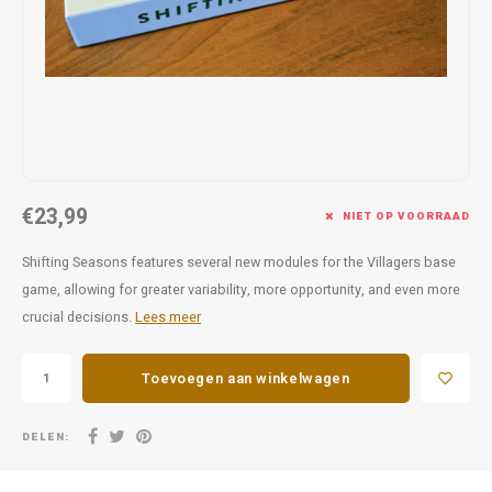
Favorieten van Siebe
Hitster
Call o
€23,99
NIET OP VOORRAAD
Shifting Seasons features several new modules for the Villagers base
game, allowing for greater variability, more opportunity, and even more
crucial decisions.
Lees meer
Toevoegen aan winkelwagen
DELEN: