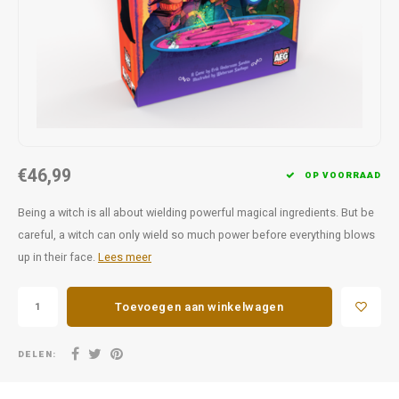
Favorieten van Siebe
Hitster
Call o
€46,99
OP VOORRAAD
Being a witch is all about wielding powerful magical ingredients. But be
careful, a witch can only wield so much power before everything blows
up in their face.
Lees meer
Toevoegen aan winkelwagen
DELEN: