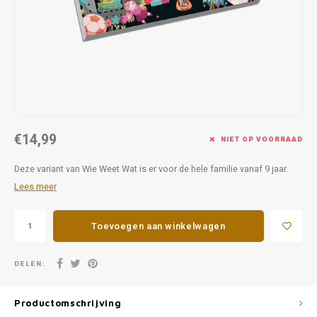
Favorieten van Siebe
Hitster
Call o
€14,99
NIET OP VOORRAAD
Deze variant van Wie Weet Wat is er voor de hele familie vanaf 9 jaar.
Lees meer
Toevoegen aan winkelwagen
DELEN:
Productomschrijving