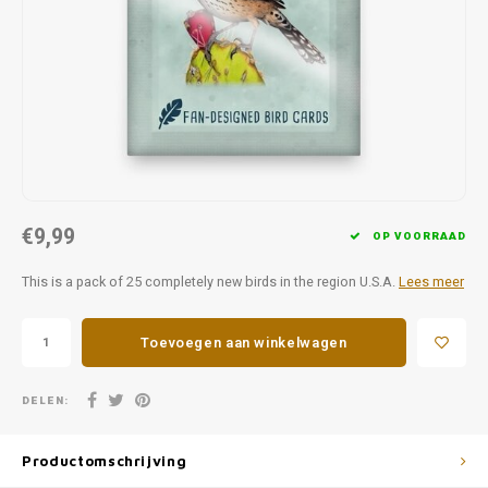
Favorieten van Siebe
Hitster
Call o
€9,99
OP VOORRAAD
This is a pack of 25 completely new birds in the region U.S.A.
Lees meer
Toevoegen aan winkelwagen
DELEN:
Productomschrijving