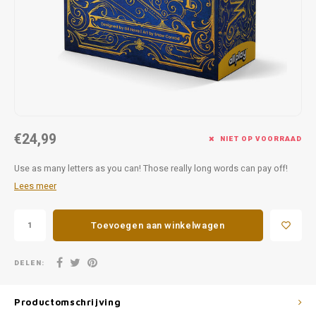
Favorieten van Siebe
Hitster
Call o
€24,99
NIET OP VOORRAAD
Use as many letters as you can! Those really long words can pay off!
Lees meer
Toevoegen aan winkelwagen
DELEN:
Productomschrijving