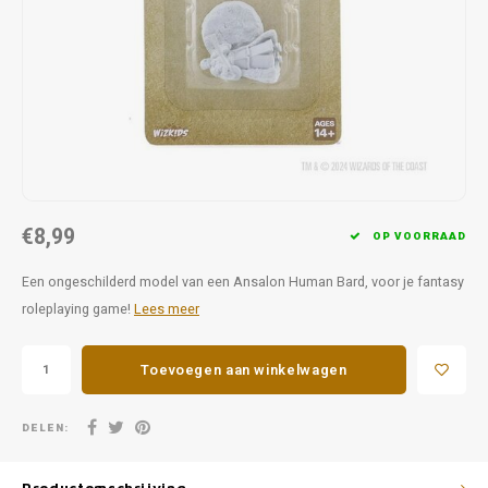
Favorieten van Siebe
Hitster
Call o
€8,99
OP VOORRAAD
Een ongeschilderd model van een Ansalon Human Bard, voor je fantasy
roleplaying game!
Lees meer
Toevoegen aan winkelwagen
DELEN: