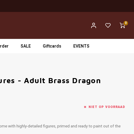
0
rder
SALE
Giftcards
EVENTS
res - Adult Brass Dragon
NIET OP VOORRAAD
e with highly-detailed figures, primed and ready to paint out of the