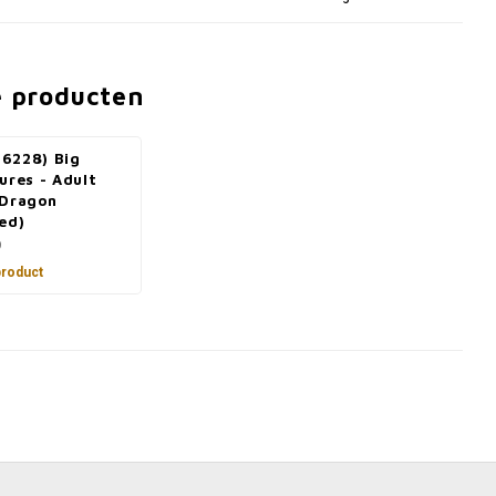
e producten
6228) Big
ures - Adult
 Dragon
ed)
9
product