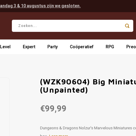
andag 3 & 10 augustus zijn we gesloten.
 Level
Expert
Party
Coöperatief
RPG
Preo
(WZK90604) Big Miniatu
(Unpainted)
€99,99
Dungeons & Dragons Nolzur’s Marvelous Miniatures com