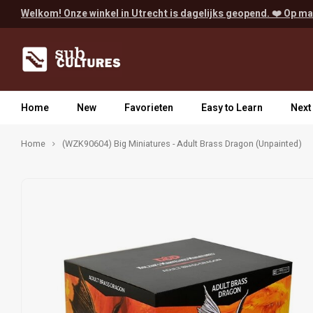
Welkom! Onze winkel in Utrecht is dagelijks geopend. ❤️ Op ma
Home
New
Favorieten
Easy to Learn
Next
Home
(WZK90604) Big Miniatures - Adult Brass Dragon (Unpainted)