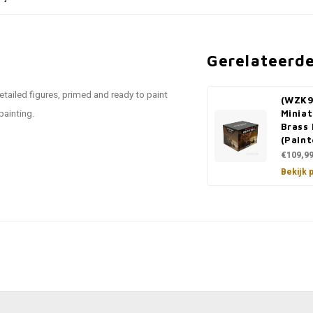
Gerelateerd
ailed figures, primed and ready to paint
(WZK9
painting.
Miniat
Brass
(Paint
€109,9
Bekijk 