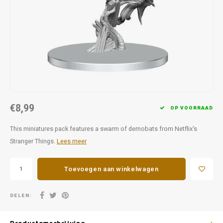
Favorieten van Siebe
Hitster
Call o
€8,99
OP VOORRAAD
This miniatures pack features a swarm of demobats from Netflix's
Stranger Things.
Lees meer
Toevoegen aan winkelwagen
DELEN: