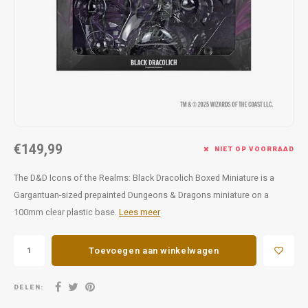
Favorieten van Siebe
Hitster
Call o
€149,99
NIET OP VOORRAAD
The D&D Icons of the Realms: Black Dracolich Boxed Miniature is a
Gargantuan-sized prepainted Dungeons & Dragons miniature on a
100mm clear plastic base.
Lees meer
Toevoegen aan winkelwagen
DELEN: