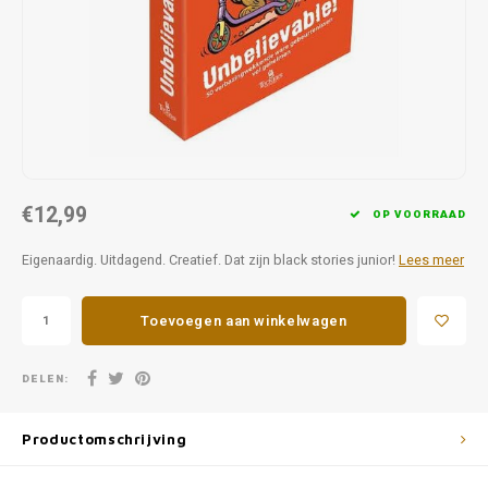
Favorieten van Siebe
Hitster
Call o
€12,99
OP VOORRAAD
Eigenaardig. Uitdagend. Creatief. Dat zijn black stories junior!
Lees meer
Toevoegen aan winkelwagen
DELEN:
Productomschrijving