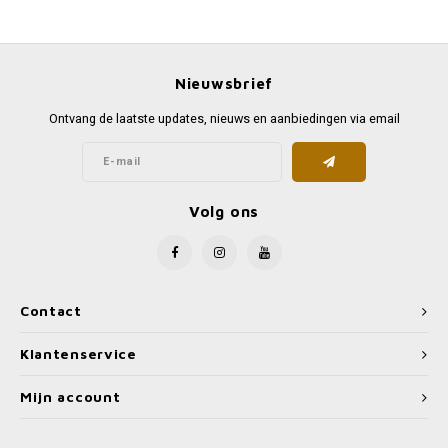
Favorieten van Siebe
Hitster
Call o
Nieuwsbrief
Ontvang de laatste updates, nieuws en aanbiedingen via email
Volg ons
Contact
Klantenservice
Mijn account