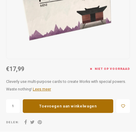
Favorieten van Siebe
Hitster
Call o
€17,99
NIET OP VOORRAAD
Cleverly use multi-purpose cards to create Works with special powers.
Waste nothing!
Lees meer
Toevoegen aan winkelwagen
DELEN: