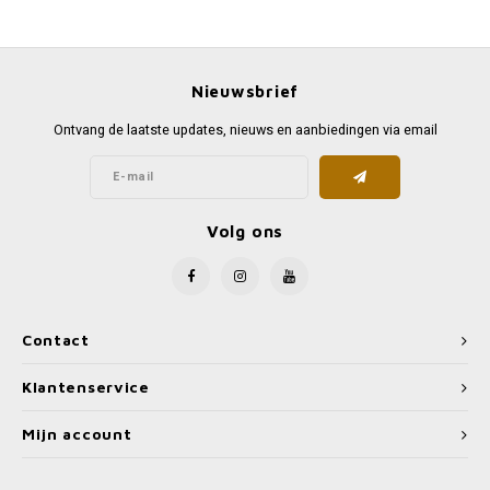
Favorieten van Siebe
Hitster
Call o
Nieuwsbrief
Ontvang de laatste updates, nieuws en aanbiedingen via email
Volg ons
Contact
Klantenservice
Mijn account