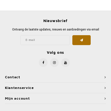
Favorieten van Siebe
Hitster
Call o
Nieuwsbrief
Ontvang de laatste updates, nieuws en aanbiedingen via email
Volg ons
Contact
Klantenservice
Mijn account