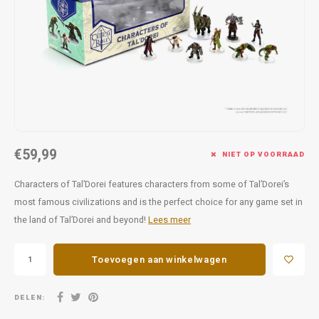
Favorieten van Siebe
Hitster
Call o
€59,99
NIET OP VOORRAAD
Characters of Tal’Dorei features characters from some of Tal’Dorei’s
most famous civilizations and is the perfect choice for any game set in
the land of Tal’Dorei and beyond!
Lees meer
Toevoegen aan winkelwagen
DELEN: