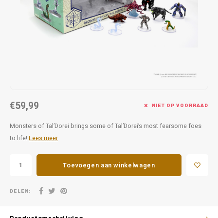
Favorieten van Siebe
Hitster
Call o
€59,99
NIET OP VOORRAAD
Monsters of Tal’Dorei brings some of Tal’Dorei’s most fearsome foes
to life!
Lees meer
Toevoegen aan winkelwagen
DELEN: