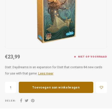
Favorieten van Siebe
Hitster
Call o
€23,99
NIET OP VOORRAAD
Dixit: Daydreams is an expansion for Dixit that contains 84 new cards
for use with that game.
Lees meer
Toevoegen aan winkelwagen
DELEN: