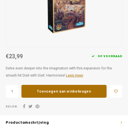
Favorieten van Siebe
Hitster
Call o
€23,99
OP VOORRAAD
Delve even deeper into the imagination with this expansion for the
smash hit Dixit with Dixit: Harmonies!
Lees meer
Toevoegen aan winkelwagen
DELEN:
Productomschrijving