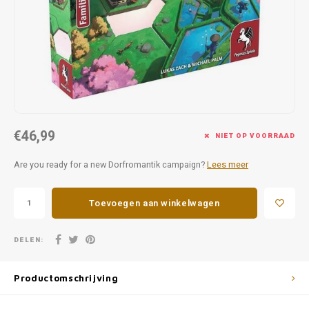
Favorieten van Siebe
Hitster
Call o
€46,99
NIET OP VOORRAAD
Are you ready for a new Dorfromantik campaign?
Lees meer
Toevoegen aan winkelwagen
DELEN:
Productomschrijving