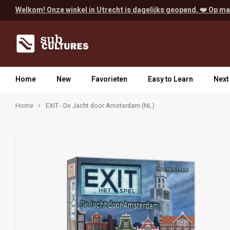
Welkom! Onze winkel in Utrecht is dagelijks geopend. ❤️ Op ma
Home
New
Favorieten
Easy to Learn
Next
Home
EXIT - De Jacht door Amsterdam (NL)