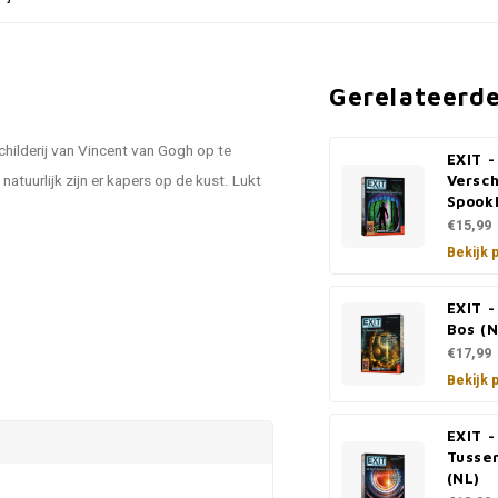
Gerelateerd
childerij van Vincent van Gogh op te
EXIT -
tuurlijk zijn er kapers op de kust. Lukt
Versch
Spookh
€15,99
Bekijk 
EXIT 
Bos (N
€17,99
Bekijk 
EXIT -
Tusse
(NL)