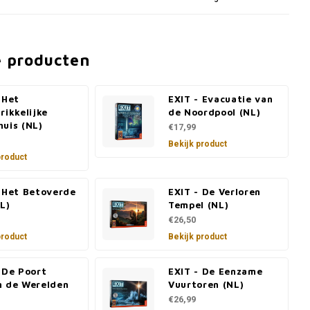
e producten
 Het
EXIT - Evacuatie van
rikkelijke
de Noordpool (NL)
uis (NL)
€17,99
Bekijk product
product
- Het Betoverde
EXIT - De Verloren
L)
Tempel (NL)
€26,50
product
Bekijk product
 De Poort
EXIT - De Eenzame
n de Werelden
Vuurtoren (NL)
€26,99