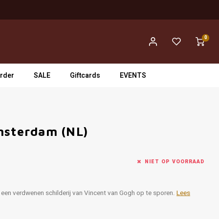
0
rder
SALE
Giftcards
EVENTS
msterdam (NL)
NIET OP VOORRAAD
m een verdwenen schilderij van Vincent van Gogh op te sporen.
Lees