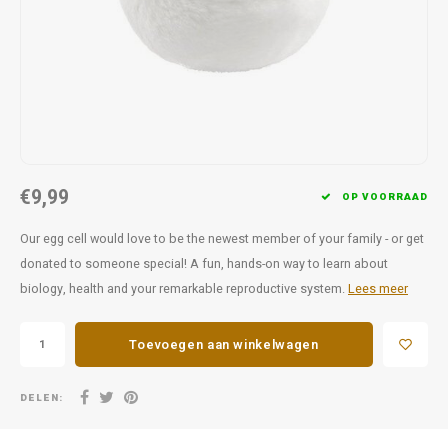
Favorieten van Siebe
Hitster
Call o
€9,99
OP VOORRAAD
Our egg cell would love to be the newest member of your family - or get
donated to someone special! A fun, hands-on way to learn about
biology, health and your remarkable reproductive system.
Lees meer
Toevoegen aan winkelwagen
DELEN: