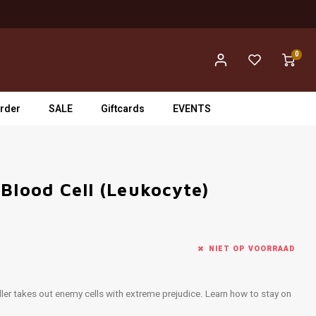
0
rder
SALE
Giftcards
EVENTS
Blood Cell (Leukocyte)
NIET OP VOORRAAD
 killer takes out enemy cells with extreme prejudice. Learn how to stay on