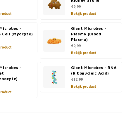
Kidney Stone
€9,99
product
Bekijk product
Microbes -
Giant Microbes -
 Cell (Myocyte)
Plasma (Blood
Plasma)
€9,99
product
Bekijk product
Microbes -
Giant Microbes - RNA
et
(Ribonucleic Acid)
mbocyte)
€12,99
Bekijk product
product