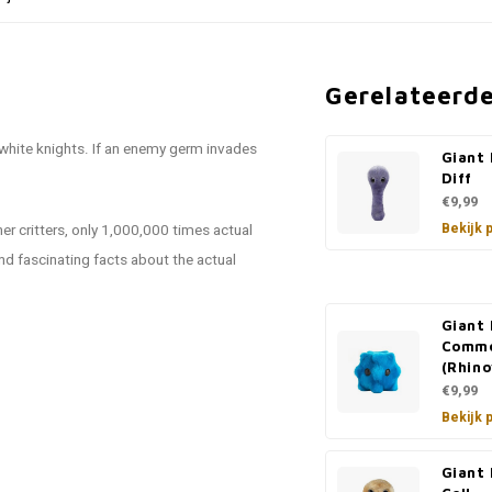
Gerelateerd
s white knights. If an enemy germ invades
Giant 
Diff
€9,99
Bekijk 
r critters, only 1,000,000 times actual
and fascinating facts about the actual
Giant 
Commo
(Rhino
€9,99
Bekijk 
Giant 