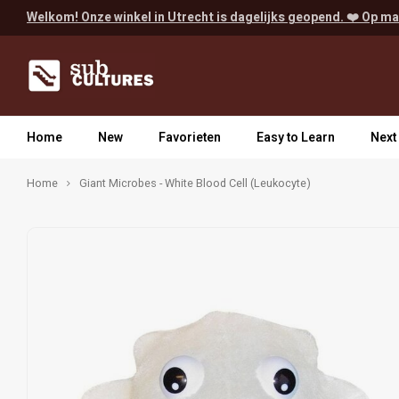
Welkom! Onze winkel in Utrecht is dagelijks geopend. ❤️ Op ma
Home
New
Favorieten
Easy to Learn
Next
Home
Giant Microbes - White Blood Cell (Leukocyte)