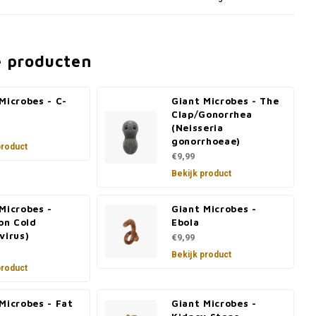
e producten
Microbes - C-
Giant Microbes - The
Clap/Gonorrhea
(Neisseria
gonorrhoeae)
product
€9,99
Bekijk product
Microbes -
Giant Microbes -
n Cold
Ebola
virus)
€9,99
Bekijk product
product
Microbes - Fat
Giant Microbes -