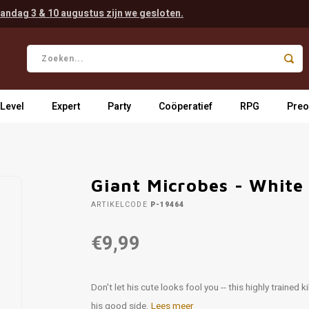
andag 3 & 10 augustus zijn we gesloten.
 Level
Expert
Party
Coöperatief
RPG
Preo
Giant Microbes - White 
ARTIKELCODE
P-19464
€9,99
Don't let his cute looks fool you -- this highly trained
his good side.
Lees meer