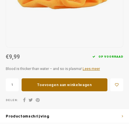
Favorieten van Siebe
Hitster
Call o
€9,99
OP VOORRAAD
Blood is thicker than water – and so is plasma!
Lees meer
Toevoegen aan winkelwagen
DELEN:
Productomschrijving