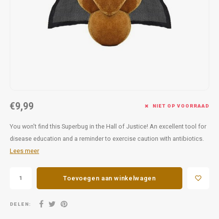
Favorieten van Siebe
Hitster
Call o
€9,99
NIET OP VOORRAAD
You won't find this Superbug in the Hall of Justice! An excellent tool for
disease education and a reminder to exercise caution with antibiotics.
Lees meer
Toevoegen aan winkelwagen
DELEN: