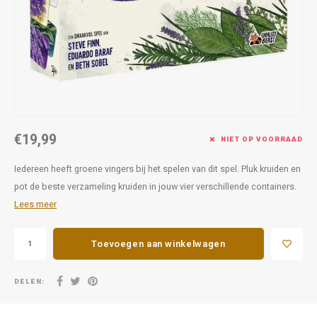
Favorieten van Siebe
Hitster
Call o
€19,99
NIET OP VOORRAAD
Iedereen heeft groene vingers bij het spelen van dit spel. Pluk kruiden en
pot de beste verzameling kruiden in jouw vier verschillende containers.
Lees meer
Toevoegen aan winkelwagen
DELEN: