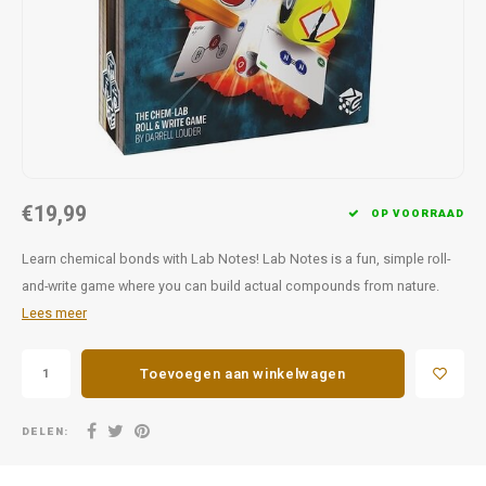
Favorieten van Siebe
Hitster
Call o
€19,99
OP VOORRAAD
Learn chemical bonds with Lab Notes! Lab Notes is a fun, simple roll-
and-write game where you can build actual compounds from nature.
Lees meer
Toevoegen aan winkelwagen
DELEN: