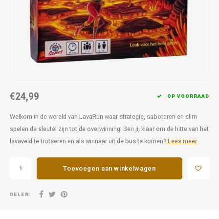
Favorieten van Siebe
Hitster
Call o
€24,99
OP VOORRAAD
Welkom in de wereld van LavaRun waar strategie, saboteren en slim
spelen de sleutel zijn tot de overwinning! Ben jij klaar om de hitte van het
lavaveld te trotseren en als winnaar uit de bus te komen?
Lees meer
Toevoegen aan winkelwagen
DELEN: