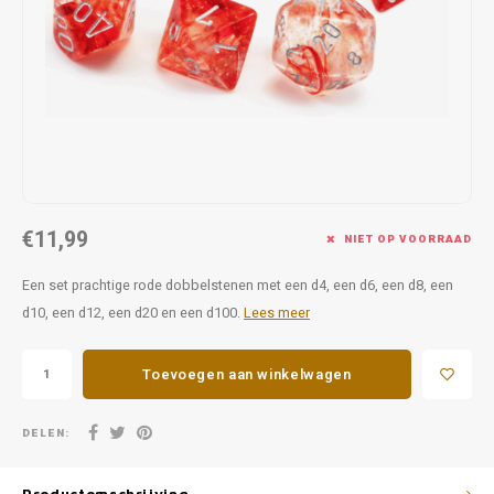
Favorieten van Siebe
Hitster
Call o
€11,99
NIET OP VOORRAAD
Een set prachtige rode dobbelstenen met een d4, een d6, een d8, een
d10, een d12, een d20 en een d100.
Lees meer
Toevoegen aan winkelwagen
DELEN: