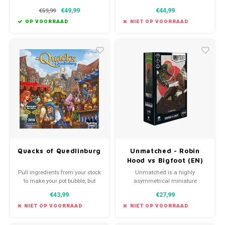
€49,99
€44,99
€59,99
OP VOORRAAD
NIET OP VOORRAAD
Quacks of Quedlinburg
Unmatched - Robin
Hood vs Bigfoot (EN)
Pull ingredients from your stock
Unmatched is a highly
to make your pot bubble, but
asymmetrical miniature
hopefully not explode!
fighting game for two or four
€43,99
€27,99
players. Each hero is
represented by a unique deck
NIET OP VOORRAAD
NIET OP VOORRAAD
designed to evoke their style.