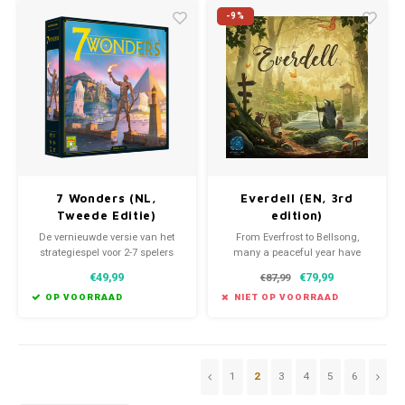
-9%
7 Wonders (NL,
Everdell (EN, 3rd
Tweede Editie)
edition)
De vernieuwde versie van het
From Everfrost to Bellsong,
strategiespel voor 2-7 spelers
many a peaceful year have
dat zich uitstrekt over meerdere
passed in Everdell — but the
€49,99
€79,99
€87,99
tijdperken.
time has come for new
territories to be settled and new
OP VOORRAAD
NIET OP VOORRAAD
cities to be established. You will
be the leader of a group of
critters intent on just such a
task.
1
2
3
4
5
6