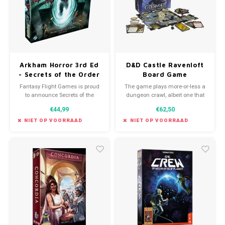
Arkham Horror 3rd Ed
D&D Castle Ravenloft
- Secrets of the Order
Board Game
Expansion
Fantasy Flight Games is proud
The game plays more-or-less a
to announce Secrets of the
dungeon crawl, albeit one that
Order, a new expansion for
can have interesting and varied
€44,99
€62,50
Arkham Horror! This new
goals and mechanics
expansion brings investigators
depending on the scenario
NIET OP VOORRAAD
NIET OP VOORRAAD
to the classic neighborhood of
you’re playing.
French Hill while also sending
them beyond our reality into the
depths of the terrify