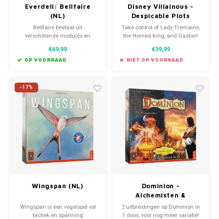
Everdell: Bellfaire
Disney Villainous -
(NL)
Despicable Plots
expansion
Bellfaire bestaat uit
Take control of Lady Tremaine,
verschillende modules en
the Horned King, and Gaston!
spelmateriaal die je kunt
Villainous: Despicable Plots is
€49,99
€39,99
toevoegen als je Everdell speelt.
playable on its own, and its
characters can also face off
OP VOORRAAD
NIET OP VOORRAAD
against those in the other
Disney Villainous games.
-17%
Wingspan (NL)
Dominion -
Alchemisten &
Overvloed (NL)
Wingspan is een vogelspel vol
2 uitbreidingen op Dominion in
tactiek en spanning
1 doos, voor nog meer variatie!