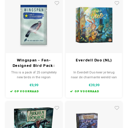
Favorieten van Siebe
Hitster
Call o
Wingspan - Fan-
Everdell Duo (NL)
Designed Bird Pack:
Birds of Continental
This is a pack of 25 completely
In Everdell Duo keer je terug
Europe
new birds in the region
naar de charmante wereld van
Continental Europe.
Everdell, maar dit spel is
€9,99
€39,99
speciaal ontworpen voor 2
spelers. Je kunt de spannende
OP VOORRAAD
OP VOORRAAD
coöperatieve campagne spelen
óf kiezen voor de competitieve
strijd om de winst.