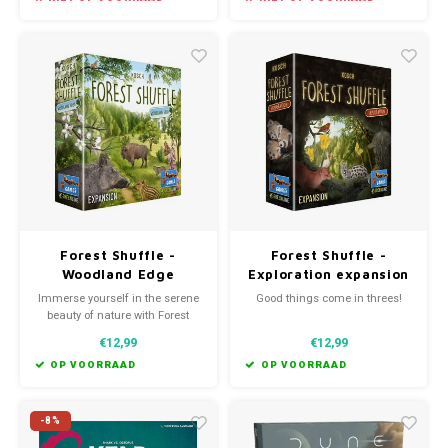
cardboard components,
allowing a more affordable
price point.
Forest Shuffle -
Forest Shuffle -
Woodland Edge
Exploration expansion
expansion (EN)
(EN)
Immerse yourself in the serene
Good things come in threes!
beauty of nature with Forest
Shuffle: Woodland Edge.
€12,99
€12,99
OP VOORRAAD
OP VOORRAAD
-8%