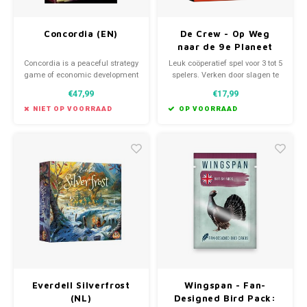
Concordia (EN)
De Crew - Op Weg
naar de 9e Planeet
(NL)
Concordia is a peaceful strategy
Leuk coöperatief spel voor 3 tot 5
game of economic development
spelers. Verken door slagen te
in Roman times for 2-5 players
halen de ruimte. Meer meer
€47,99
€17,99
aged 13 and up.
dan 50 missies van
verschillende niveau's.
NIET OP VOORRAAD
OP VOORRAAD
Everdell Silverfrost
Wingspan - Fan-
(NL)
Designed Bird Pack: