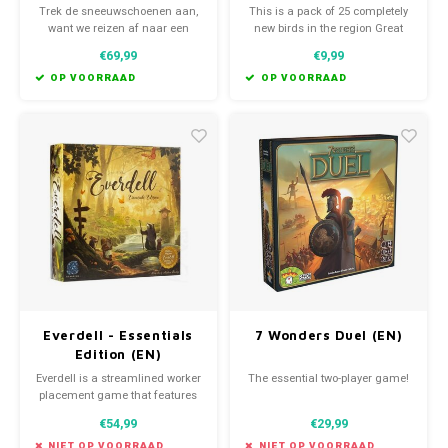
British Birds
Trek de sneeuwschoenen aan,
This is a pack of 25 completely
want we reizen af naar een
new birds in the region Great
ijskoud gebied in de wereld van
Britain.
€69,99
€9,99
het populaire bordspel Everdell.
OP VOORRAAD
OP VOORRAAD
Everdell - Essentials
7 Wonders Duel (EN)
Edition (EN)
Everdell is a streamlined worker
The essential two-player game!
placement game that features
a detailed world realized
€54,99
€29,99
through stunning artwork. This
Essentials Edition contains all
NIET OP VOORRAAD
NIET OP VOORRAAD