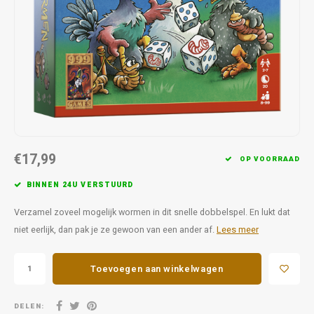
Favorieten van Siebe
Hitster
Call o
€17,99
OP VOORRAAD
BINNEN 24U VERSTUURD
Verzamel zoveel mogelijk wormen in dit snelle dobbelspel. En lukt dat
niet eerlijk, dan pak je ze gewoon van een ander af.
Lees meer
Toevoegen aan winkelwagen
DELEN: