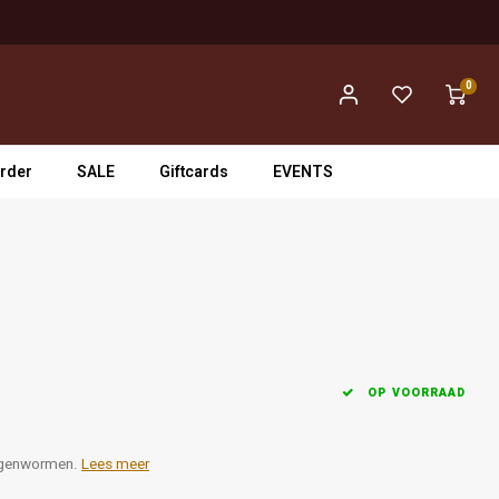
0
rder
SALE
Giftcards
EVENTS
OP VOORRAAD
Regenwormen.
Lees meer