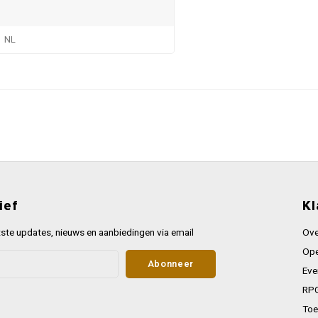
NL
ief
Kl
ste updates, nieuws en aanbiedingen via email
Ove
Ope
Abonneer
Eve
RPG
Toe