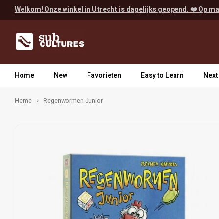
Welkom! Onze winkel in Utrecht is dagelijks geopend. ❤️ Op ma
Home
New
Favorieten
Easy to Learn
Next
Home
Regenwormen Junior