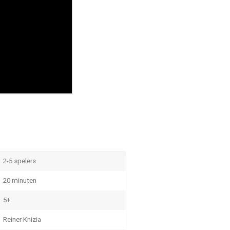
2-5 spelers
20 minuten
5+
Reiner Knizia