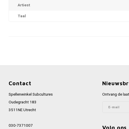
Artiest
Taal
Contact
Nieuwsbr
Spellenwinkel Subcultures
Ontvang de laat
Oudegracht 183
3511NE Utrecht
030-7371007
Volg ons