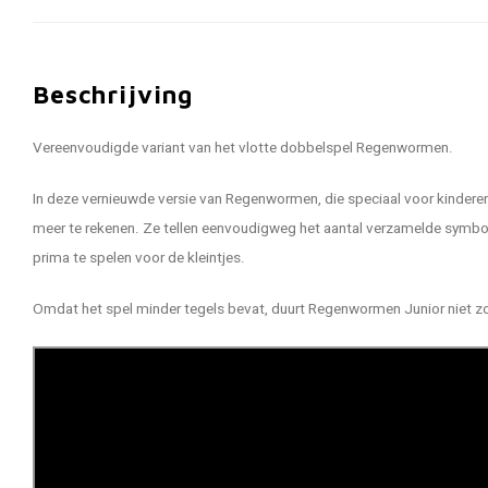
Beschrijving
Vereenvoudigde variant van het vlotte dobbelspel Regenwormen.
In deze vernieuwde versie van Regenwormen, die speciaal voor kinderen
meer te rekenen. Ze tellen eenvoudigweg het aantal verzamelde symbol
prima te spelen voor de kleintjes.
Omdat het spel minder tegels bevat, duurt Regenwormen Junior niet zo