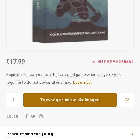
Favorieten van Siebe
Hitster
Call o
€17,99
NIET OP VOORRAAD
Regicide is a cooperative, fantasy card game where players work
together to defeat powerful enemies.
Lees meer
Toevoegen aan winkelwagen
DELEN:
Productomschrijving