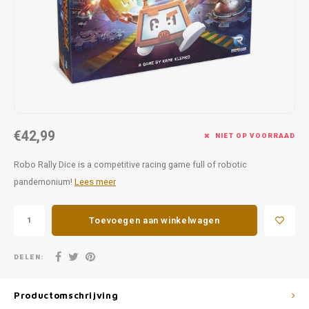
Favorieten van Siebe
Hitster
Call o
€42,99
NIET OP VOORRAAD
Robo Rally Dice is a competitive racing game full of robotic
pandemonium!
Lees meer
Toevoegen aan winkelwagen
DELEN:
Productomschrijving