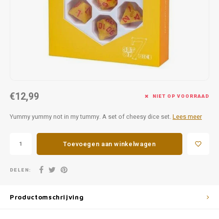
Favorieten van Siebe
Hitster
Call o
€12,99
NIET OP VOORRAAD
Yummy yummy not in my tummy. A set of cheesy dice set.
Lees meer
Toevoegen aan winkelwagen
DELEN:
Productomschrijving