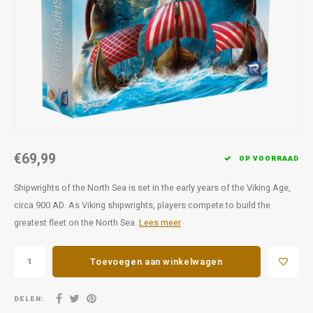
Favorieten van Siebe
Hitster
Call o
€69,99
OP VOORRAAD
Shipwrights of the North Sea is set in the early years of the Viking Age,
circa 900 AD. As Viking shipwrights, players compete to build the
greatest fleet on the North Sea.
Lees meer
Toevoegen aan winkelwagen
DELEN: