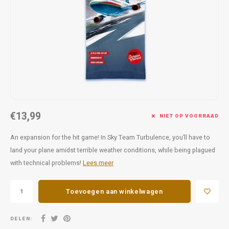
Favorieten van Siebe
Hitster
Call o
€13,99
NIET OP VOORRAAD
An expansion for the hit game! In Sky Team Turbulence, you’ll have to
land your plane amidst terrible weather conditions, while being plagued
with technical problems!
Lees meer
Toevoegen aan winkelwagen
DELEN: