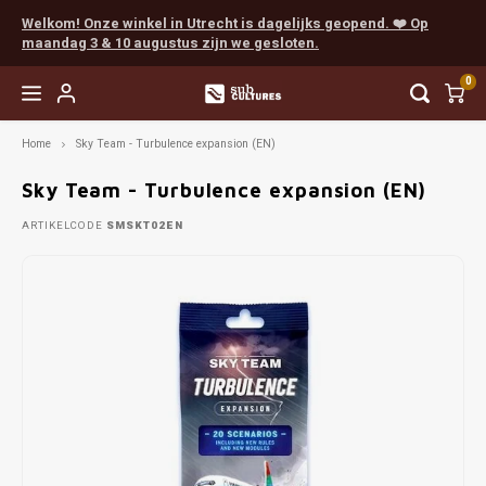
Welkom! Onze winkel in Utrecht is dagelijks geopend. ❤️ Op
maandag 3 & 10 augustus zijn we gesloten.
0
Home
Sky Team - Turbulence expansion (EN)
Hoofdmenu / easy to learn
Hoofdmenu / coöperatief
Hoofdmenu / favorieten
Hoofdmenu / next level
Hoofdmenu / expert
Hoofdmenu / party
Hoofdmenu / rpg
Easy to Learn
Coöperatief
Favorieten
Next Level
Expert
Party
RPG
Sky Team - Turbulence expansion (EN)
ARTIKELCODE
SMSKT02EN
Favorieten van Tijn
Munchkin
Populair
Scythe
Cards Against Humanity
Populair
Boeken
Vanaf 
Everde
Final 
Myste
Escap
Chron
Dunge
Dice
Favorieten van Gaby
Populair
Solo
Terraforming Mars
Exploding Kittens
Escape
Accessories
Vanaf 
Wings
Sherl
Pand
EXIT
Detect
Pathf
Painte
Favorieten van Mart
Familie
Spirit Island
Weerwolven
Detective
Vanaf 
Arkha
Unloc
Sherl
Indie
Unpain
Favorieten van Juno
Root
Codenames
Gloomhaven
Marve
Pocke
Mausr
Favorieten van Madelon
Star Wars X-Wing
Dixit
Delta