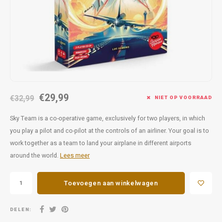
Favorieten van Siebe
Hitster
Call o
€29,99
€32,99
NIET OP VOORRAAD
Sky Team is a co-operative game, exclusively for two players, in which
you play a pilot and co-pilot at the controls of an airliner. Your goal is to
work together as a team to land your airplane in different airports
around the world.
Lees meer
Toevoegen aan winkelwagen
DELEN: